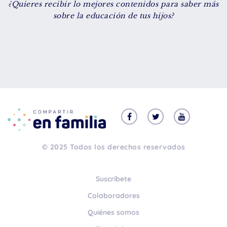
¿Quieres recibir lo mejores contenidos para saber más
De 8 a 12 años
sobre la educación de tus hijos?
+ de 13 años
TIPO DE CONTENIDO
Vídeos
Artículos
Familytips
Familypodcast
© 2025 Todos los derechos reservados
En primera persona
Suscríbete
Colaboradores
Quiénes somos