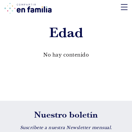
skip
to
content
Edad
TEMÁTICA
Emociones
No hay contenido
Aprendizaje
Tecnología
Vida Sana
EDAD
Nuestro boletín
De 0 a 3 años
De 4 a 7 años
Suscríbete a nuestra Newsletter mensual.