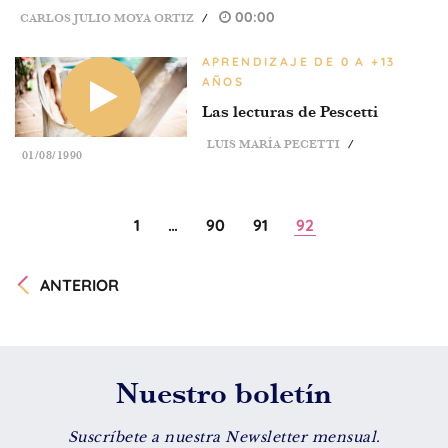
00:00
De 8 a 12 años
CARLOS JULIO MOYA ORTIZ
/
+ de 13 años
APRENDIZAJE DE 0 A +13
AÑOS
Las lecturas de Pescetti
TIPO DE CONTENIDO
LUIS MARÍA PECETTI
/
01/08/1990
Vídeos
Artículos
1
…
90
91
92
Familytips
Familypodcast
ANTERIOR
En primera persona
Nuestro boletín
Suscríbete a nuestra Newsletter mensual.