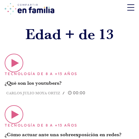
skip
to
content
Edad + de 13
TEMÁTICA
Emociones
Aprendizaje
TECNOLOGÍA DE 8 A +13 AÑOS
Tecnología
¿Qué son los youtubers?
Vida Sana
00:00
CARLOS JULIO MOYA ORTIZ
/
EDAD
De 0 a 3 años
TECNOLOGÍA DE 8 A +13 AÑOS
De 4 a 7 años
¿Cómo actuar ante una sobreexposición en redes?