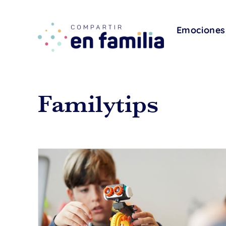
skip
to
content
Emociones
Familytips