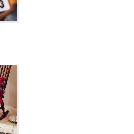
Familypodcast
En primera persona