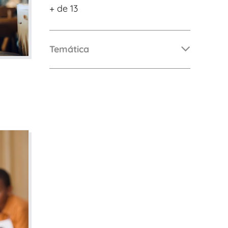
+ de 13
De 0 a 3 años
De 4 a 7 años
Temática
De 8 a 12 años
+ de 13 años
TIPO DE CONTENIDO
Vídeos
Artículos
Familytips