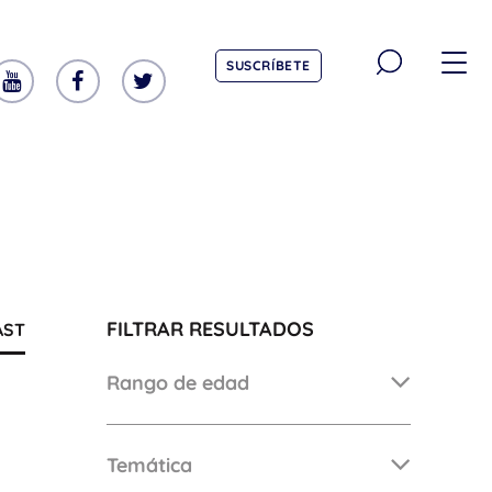
SUSCRÍBETE
TEMÁTICA
Emociones
Aprendizaje
Tecnología
FILTRAR RESULTADOS
AST
Vida Sana
Rango de edad
EDAD
Temática