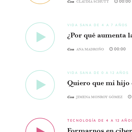
00:00
Con
CLAUDIA SCHUTT
VIDA SANA DE 4 A 7 AÑOS
¿Por qué aumenta la
00:00
Con
ANA MADROÑO
VIDA SANA DE 0 A 12 AÑOS
Quiero que mi hijo
Con
JIMENA MONROY GÓMEZ
TECNOLOGÍA DE 4 A 12 AÑO
Formarnos en cibe