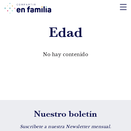
skip
to
content
Edad
TEMÁTICA
Emociones
No hay contenido
Aprendizaje
Tecnología
Vida Sana
EDAD
Nuestro boletín
De 0 a 3 años
De 4 a 7 años
Suscríbete a nuestra Newsletter mensual.