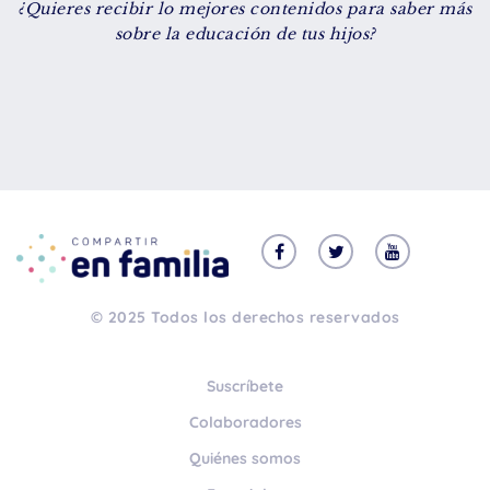
¿Quieres recibir lo mejores contenidos para saber más
De 8 a 12 años
sobre la educación de tus hijos?
+ de 13 años
TIPO DE CONTENIDO
Vídeos
Artículos
Familytips
Familypodcast
© 2025 Todos los derechos reservados
En primera persona
Suscríbete
Colaboradores
Quiénes somos