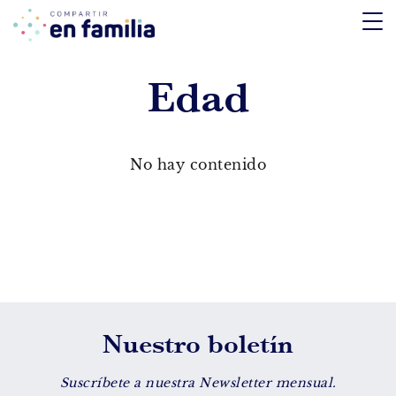
skip
to
content
Edad
TEMÁTICA
Emociones
No hay contenido
Aprendizaje
Tecnología
Vida Sana
EDAD
Nuestro boletín
De 0 a 3 años
De 4 a 7 años
Suscríbete a nuestra Newsletter mensual.