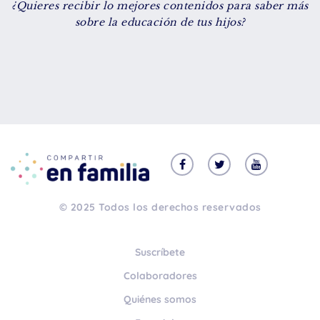
¿Quieres recibir lo mejores contenidos para saber más
De 8 a 12 años
sobre la educación de tus hijos?
+ de 13 años
TIPO DE CONTENIDO
Vídeos
Artículos
Familytips
Familypodcast
© 2025 Todos los derechos reservados
En primera persona
Suscríbete
Colaboradores
Quiénes somos