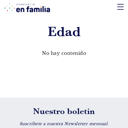
skip
to
content
Edad
TEMÁTICA
Emociones
No hay contenido
Aprendizaje
Tecnología
Vida Sana
EDAD
Nuestro boletín
De 0 a 3 años
De 4 a 7 años
Suscríbete a nuestra Newsletter mensual.