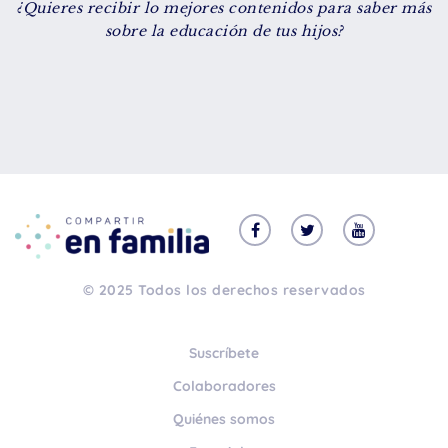
¿Quieres recibir lo mejores contenidos para saber más
De 8 a 12 años
sobre la educación de tus hijos?
+ de 13 años
TIPO DE CONTENIDO
Vídeos
Artículos
Familytips
Familypodcast
© 2025 Todos los derechos reservados
En primera persona
Suscríbete
Colaboradores
Quiénes somos