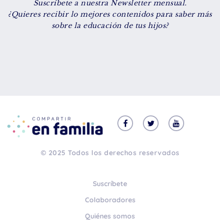
Suscríbete a nuestra Newsletter mensual.
De 8 a 12 años
¿Quieres recibir lo mejores contenidos para saber más
sobre la educación de tus hijos?
+ de 13 años
TIPO DE CONTENIDO
Vídeos
Artículos
Familytips
Familypodcast
© 2025 Todos los derechos reservados
En primera persona
Suscríbete
Colaboradores
Quiénes somos