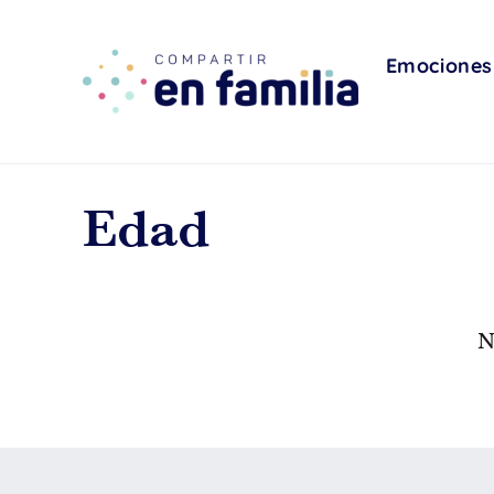
skip
to
content
Emociones
Edad
N