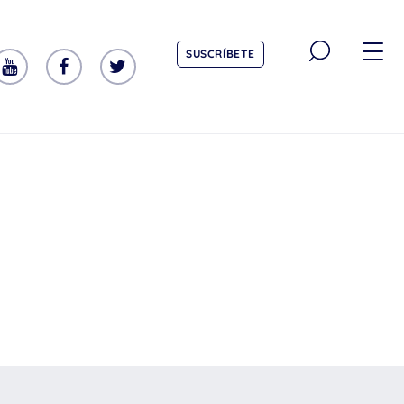
SUSCRÍBETE
TEMÁTICA
Emociones
Aprendizaje
Tecnología
Vida Sana
EDAD