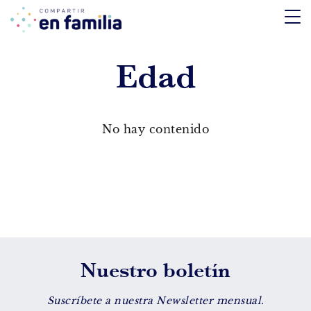
skip
to
content
Edad
TEMÁTICA
Emociones
No hay contenido
Aprendizaje
Tecnología
Vida Sana
EDAD
Nuestro boletín
De 0 a 3 años
De 4 a 7 años
Suscríbete a nuestra Newsletter mensual.