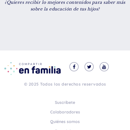
¿Quieres recibir lo mejores contenidos para saber más
De 8 a 12 años
sobre la educación de tus hijos?
+ de 13 años
TIPO DE CONTENIDO
Vídeos
Artículos
Familytips
Familypodcast
© 2025 Todos los derechos reservados
En primera persona
Suscríbete
Colaboradores
Quiénes somos