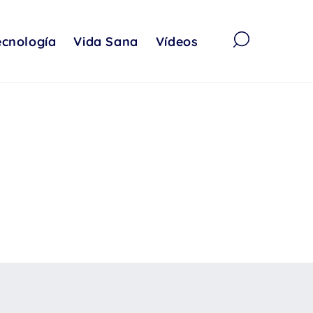
ecnología
Vida Sana
Vídeos
TEMÁTICA
Emociones
Aprendizaje
Tecnología
Vida Sana
EDAD