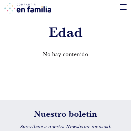
skip
to
content
Edad
TEMÁTICA
Emociones
No hay contenido
Aprendizaje
Tecnología
Vida Sana
EDAD
Nuestro boletín
De 0 a 3 años
De 4 a 7 años
Suscríbete a nuestra Newsletter mensual.