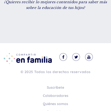
¿Quieres recibir lo mejores contenidos para saber más
De 8 a 12 años
sobre la educación de tus hijos?
+ de 13 años
TIPO DE CONTENIDO
Vídeos
Artículos
Familytips
Familypodcast
© 2025 Todos los derechos reservados
En primera persona
Suscríbete
Colaboradores
Quiénes somos