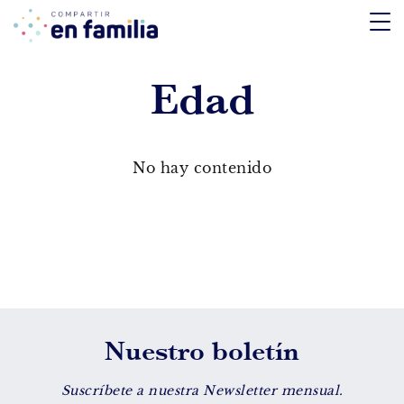
skip
to
content
Edad
TEMÁTICA
Emociones
No hay contenido
Aprendizaje
Tecnología
Vida Sana
EDAD
Nuestro boletín
De 0 a 3 años
De 4 a 7 años
Suscríbete a nuestra Newsletter mensual.