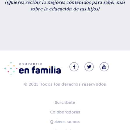
¿Quieres recibir lo mejores contenidos para saber más
De 8 a 12 años
sobre la educación de tus hijos?
+ de 13 años
TIPO DE CONTENIDO
Vídeos
Artículos
Familytips
Familypodcast
© 2025 Todos los derechos reservados
En primera persona
Suscríbete
Colaboradores
Quiénes somos