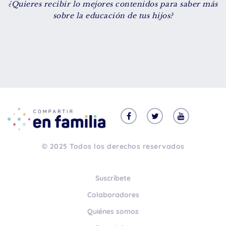
¿Quieres recibir lo mejores contenidos para saber más
De 8 a 12 años
sobre la educación de tus hijos?
+ de 13 años
TIPO DE CONTENIDO
Vídeos
Artículos
Familytips
Familypodcast
© 2025 Todos los derechos reservados
En primera persona
Suscríbete
Colaboradores
Quiénes somos