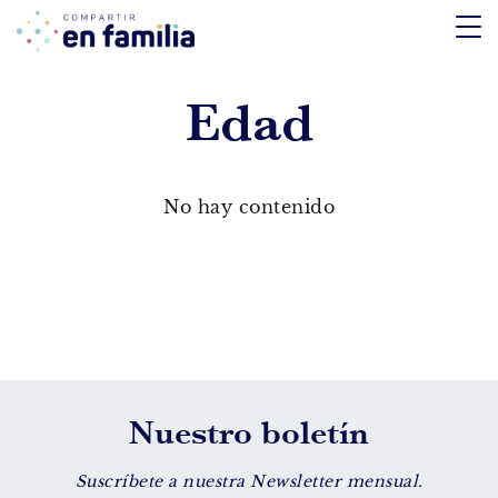
skip
to
content
Edad
TEMÁTICA
Emociones
No hay contenido
Aprendizaje
Tecnología
Vida Sana
EDAD
Nuestro boletín
De 0 a 3 años
De 4 a 7 años
Suscríbete a nuestra Newsletter mensual.