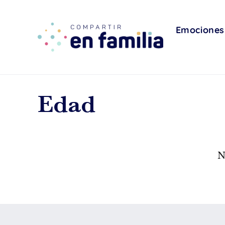
skip
to
content
Emociones
Edad
N