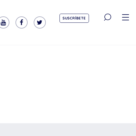
SUSCRÍBETE
TEMÁTICA
Emociones
Aprendizaje
Tecnología
Vida Sana
EDAD