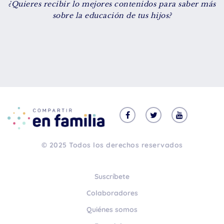
¿Quieres recibir lo mejores contenidos para saber más
De 8 a 12 años
sobre la educación de tus hijos?
+ de 13 años
TIPO DE CONTENIDO
Vídeos
Artículos
Familytips
Familypodcast
© 2025 Todos los derechos reservados
En primera persona
Suscríbete
Colaboradores
Quiénes somos