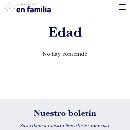
skip
to
content
Edad
TEMÁTICA
Emociones
No hay contenido
Aprendizaje
Tecnología
Vida Sana
EDAD
Nuestro boletín
De 0 a 3 años
De 4 a 7 años
Suscríbete a nuestra Newsletter mensual.