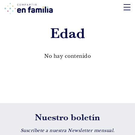
skip
to
content
Edad
TEMÁTICA
Emociones
No hay contenido
Aprendizaje
Tecnología
Vida Sana
EDAD
Nuestro boletín
De 0 a 3 años
De 4 a 7 años
Suscríbete a nuestra Newsletter mensual.