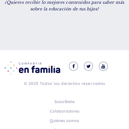
¿Quieres recibir lo mejores contenidos para saber más
De 8 a 12 años
sobre la educación de tus hijos?
+ de 13 años
TIPO DE CONTENIDO
Vídeos
Artículos
Familytips
Familypodcast
© 2025 Todos los derechos reservados
En primera persona
Suscríbete
Colaboradores
Quiénes somos