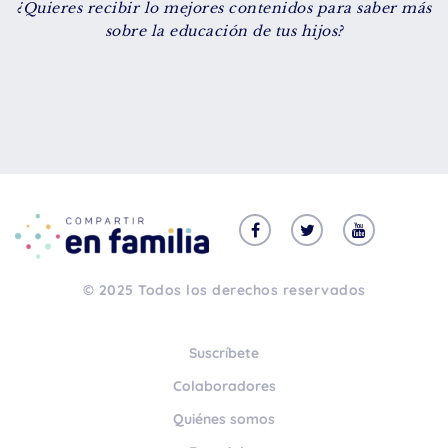
¿Quieres recibir lo mejores contenidos para saber más
De 8 a 12 años
sobre la educación de tus hijos?
+ de 13 años
TIPO DE CONTENIDO
Vídeos
Artículos
Familytips
Familypodcast
© 2025 Todos los derechos reservados
En primera persona
Suscríbete
Colaboradores
Quiénes somos