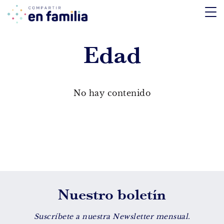
skip
to
content
Edad
TEMÁTICA
Emociones
No hay contenido
Aprendizaje
Tecnología
Vida Sana
EDAD
Nuestro boletín
De 0 a 3 años
De 4 a 7 años
Suscríbete a nuestra Newsletter mensual.