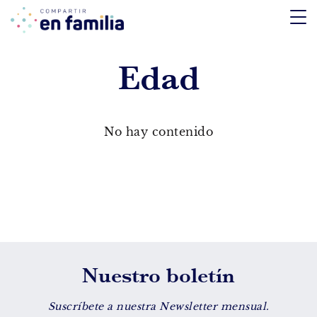
skip
to
content
Edad
TEMÁTICA
Emociones
No hay contenido
Aprendizaje
Tecnología
Vida Sana
EDAD
Nuestro boletín
De 0 a 3 años
De 4 a 7 años
Suscríbete a nuestra Newsletter mensual.