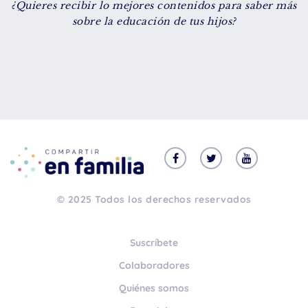
¿Quieres recibir lo mejores contenidos para saber más
De 8 a 12 años
sobre la educación de tus hijos?
+ de 13 años
TIPO DE CONTENIDO
Vídeos
Artículos
Familytips
Familypodcast
© 2025 Todos los derechos reservados
En primera persona
Suscríbete
Colaboradores
Quiénes somos