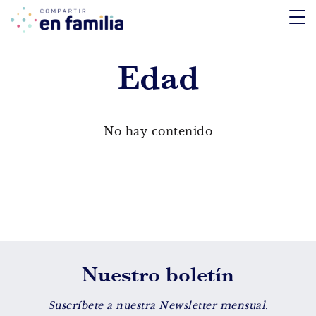
skip
to
content
Edad
TEMÁTICA
Emociones
No hay contenido
Aprendizaje
Tecnología
Vida Sana
EDAD
Nuestro boletín
De 0 a 3 años
De 4 a 7 años
Suscríbete a nuestra Newsletter mensual.