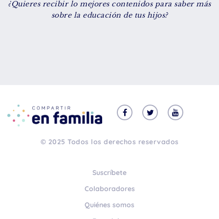
¿Quieres recibir lo mejores contenidos para saber más
De 8 a 12 años
sobre la educación de tus hijos?
+ de 13 años
TIPO DE CONTENIDO
Vídeos
Artículos
Familytips
Familypodcast
© 2025 Todos los derechos reservados
En primera persona
Suscríbete
Colaboradores
Quiénes somos