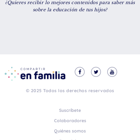
¿Quieres recibir lo mejores contenidos para saber más
De 8 a 12 años
sobre la educación de tus hijos?
+ de 13 años
TIPO DE CONTENIDO
Vídeos
Artículos
Familytips
Familypodcast
© 2025 Todos los derechos reservados
En primera persona
Suscríbete
Colaboradores
Quiénes somos