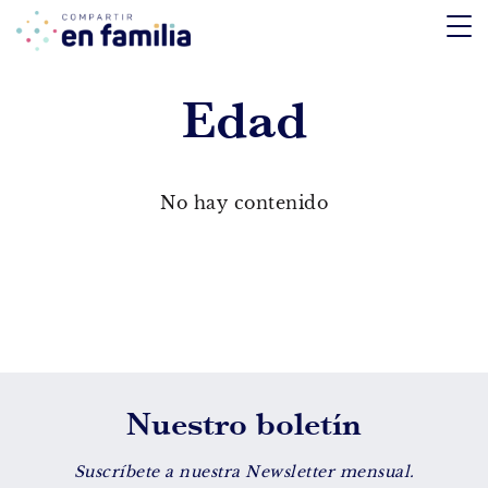
skip
to
content
Edad
TEMÁTICA
Emociones
No hay contenido
Aprendizaje
Tecnología
Vida Sana
EDAD
Nuestro boletín
De 0 a 3 años
De 4 a 7 años
Suscríbete a nuestra Newsletter mensual.