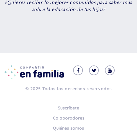
¿Quieres recibir lo mejores contenidos para saber más
De 8 a 12 años
sobre la educación de tus hijos?
+ de 13 años
TIPO DE CONTENIDO
Vídeos
Artículos
Familytips
Familypodcast
© 2025 Todos los derechos reservados
En primera persona
Suscríbete
Colaboradores
Quiénes somos