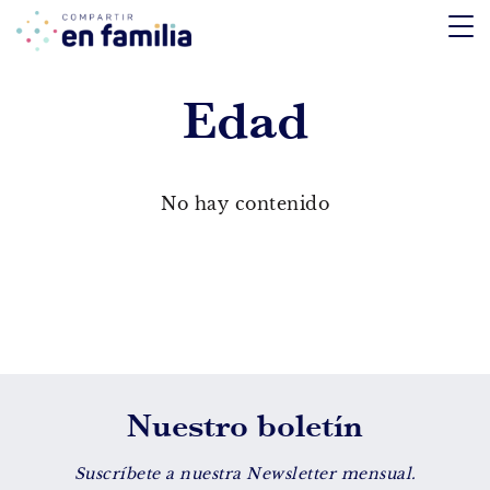
skip
to
content
Edad
TEMÁTICA
Emociones
No hay contenido
Aprendizaje
Tecnología
Vida Sana
EDAD
Nuestro boletín
De 0 a 3 años
De 4 a 7 años
Suscríbete a nuestra Newsletter mensual.