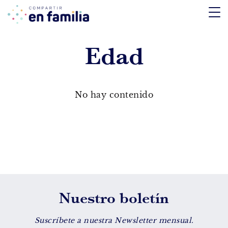
skip
to
content
Edad
TEMÁTICA
Emociones
No hay contenido
Aprendizaje
Tecnología
Vida Sana
EDAD
Nuestro boletín
De 0 a 3 años
De 4 a 7 años
Suscríbete a nuestra Newsletter mensual.