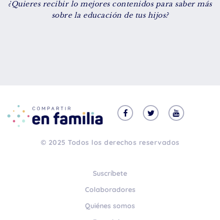
¿Quieres recibir lo mejores contenidos para saber más
De 8 a 12 años
sobre la educación de tus hijos?
+ de 13 años
TIPO DE CONTENIDO
Vídeos
Artículos
Familytips
Familypodcast
© 2025 Todos los derechos reservados
En primera persona
Suscríbete
Colaboradores
Quiénes somos