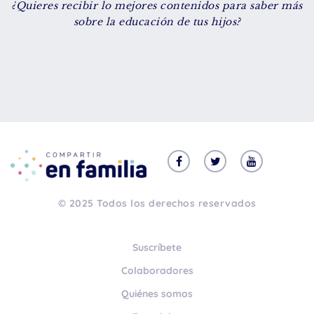
¿Quieres recibir lo mejores contenidos para saber más
De 8 a 12 años
sobre la educación de tus hijos?
+ de 13 años
TIPO DE CONTENIDO
Vídeos
Artículos
Familytips
Familypodcast
© 2025 Todos los derechos reservados
En primera persona
Suscríbete
Colaboradores
Quiénes somos