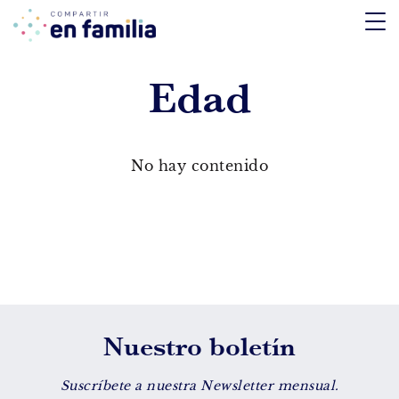
skip
to
content
Edad
TEMÁTICA
Emociones
No hay contenido
Aprendizaje
Tecnología
Vida Sana
EDAD
Nuestro boletín
De 0 a 3 años
De 4 a 7 años
Suscríbete a nuestra Newsletter mensual.