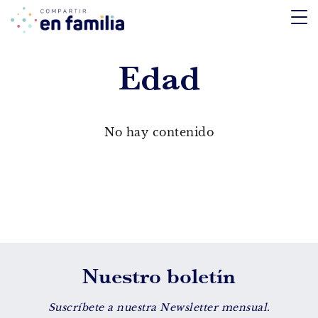
skip
to
content
Edad
TEMÁTICA
Emociones
No hay contenido
Aprendizaje
Tecnología
Vida Sana
EDAD
Nuestro boletín
De 0 a 3 años
De 4 a 7 años
Suscríbete a nuestra Newsletter mensual.