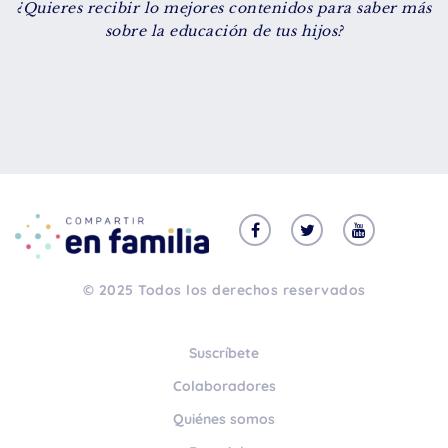
¿Quieres recibir lo mejores contenidos para saber más
De 8 a 12 años
sobre la educación de tus hijos?
+ de 13 años
TIPO DE CONTENIDO
Vídeos
Artículos
Familytips
Familypodcast
© 2025 Todos los derechos reservados
En primera persona
Suscríbete
Colaboradores
Quiénes somos