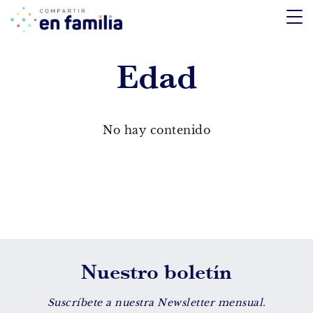
skip
to
content
Edad
TEMÁTICA
Emociones
No hay contenido
Aprendizaje
Tecnología
Vida Sana
EDAD
Nuestro boletín
De 0 a 3 años
De 4 a 7 años
Suscríbete a nuestra Newsletter mensual.