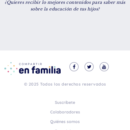
¿Quieres recibir lo mejores contenidos para saber más
De 8 a 12 años
sobre la educación de tus hijos?
+ de 13 años
TIPO DE CONTENIDO
Vídeos
Artículos
Familytips
Familypodcast
© 2025 Todos los derechos reservados
En primera persona
Suscríbete
Colaboradores
Quiénes somos