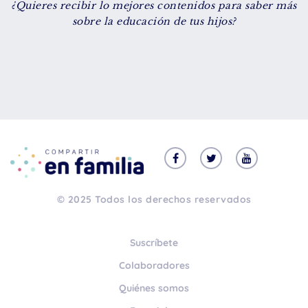
¿Quieres recibir lo mejores contenidos para saber más
De 8 a 12 años
sobre la educación de tus hijos?
+ de 13 años
TIPO DE CONTENIDO
Vídeos
Artículos
Familytips
Familypodcast
© 2025 Todos los derechos reservados
En primera persona
Suscríbete
Colaboradores
Quiénes somos