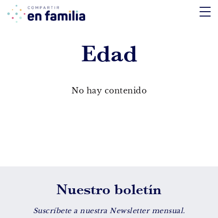
skip
to
content
Edad
TEMÁTICA
Emociones
No hay contenido
Aprendizaje
Tecnología
Vida Sana
EDAD
Nuestro boletín
De 0 a 3 años
De 4 a 7 años
Suscríbete a nuestra Newsletter mensual.