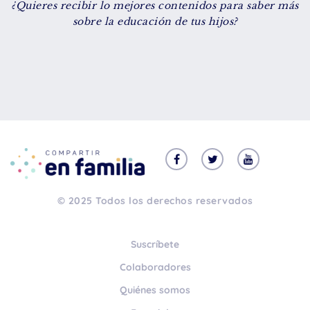
¿Quieres recibir lo mejores contenidos para saber más
De 8 a 12 años
sobre la educación de tus hijos?
+ de 13 años
TIPO DE CONTENIDO
Vídeos
Artículos
Familytips
Familypodcast
© 2025 Todos los derechos reservados
En primera persona
Suscríbete
Colaboradores
Quiénes somos