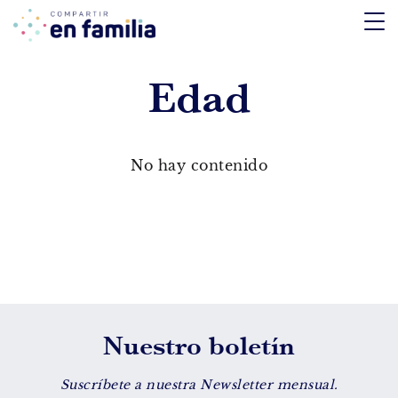
skip
to
content
Edad
TEMÁTICA
Emociones
No hay contenido
Aprendizaje
Tecnología
Vida Sana
EDAD
Nuestro boletín
De 0 a 3 años
De 4 a 7 años
Suscríbete a nuestra Newsletter mensual.