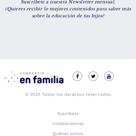
Suscríbete a nuestra Newsletter mensual.
De 8 a 12 años
¿Quieres recibir lo mejores contenidos para saber más
sobre la educación de tus hijos?
+ de 13 años
TIPO DE CONTENIDO
Vídeos
Artículos
Familytips
Familypodcast
© 2025 Todos los derechos reservados
En primera persona
Suscríbete
Colaboradores
Quiénes somos