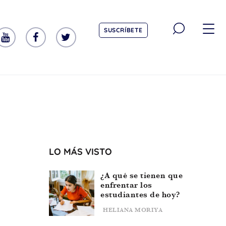
SUSCRÍBETE
TEMÁTICA
Emociones
Aprendizaje
Tecnología
LO MÁS VISTO
Vida Sana
¿A qué se tienen que
enfrentar los
estudiantes de hoy?
HELIANA MORIYA
EDAD