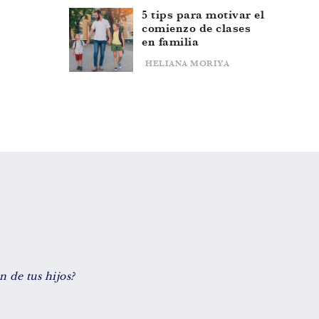
5 tips para motivar el
De 0 a 3 años
comienzo de clases
en familia
De 4 a 7 años
HELIANA MORIYA
De 8 a 12 años
+ de 13 años
TIPO DE CONTENIDO
Vídeos
Artículos
 de tus hijos?
Familytips