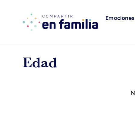
skip
to
content
Emociones
Edad
N