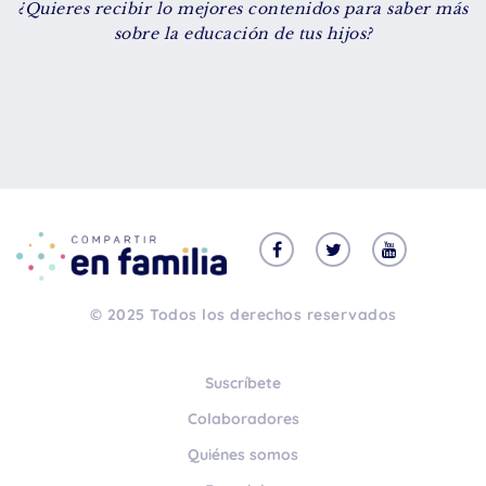
¿Quieres recibir lo mejores contenidos para saber más
De 8 a 12 años
sobre la educación de tus hijos?
+ de 13 años
TIPO DE CONTENIDO
Vídeos
Artículos
Familytips
Familypodcast
© 2025 Todos los derechos reservados
En primera persona
Suscríbete
Colaboradores
Quiénes somos