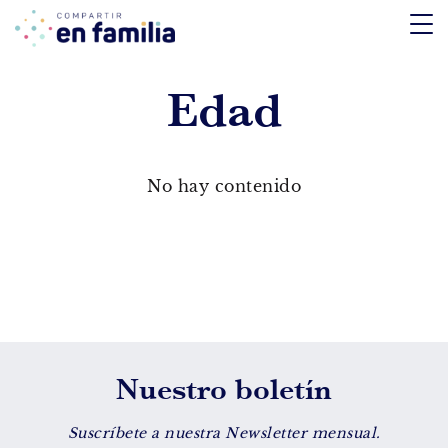
skip
to
content
Edad
TEMÁTICA
Emociones
No hay contenido
Aprendizaje
Tecnología
Vida Sana
EDAD
Nuestro boletín
De 0 a 3 años
De 4 a 7 años
Suscríbete a nuestra Newsletter mensual.