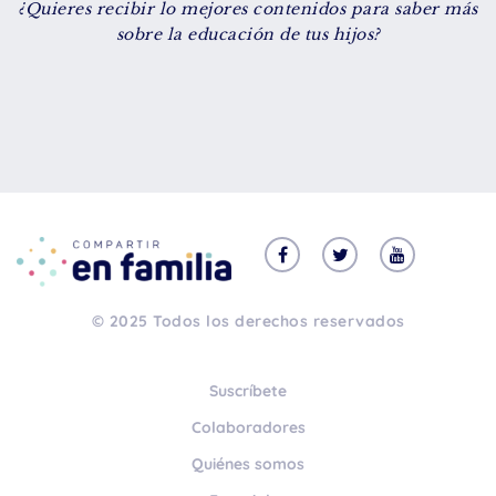
¿Quieres recibir lo mejores contenidos para saber más
De 8 a 12 años
sobre la educación de tus hijos?
+ de 13 años
TIPO DE CONTENIDO
Vídeos
Artículos
Familytips
Familypodcast
© 2025 Todos los derechos reservados
En primera persona
Suscríbete
Colaboradores
Quiénes somos