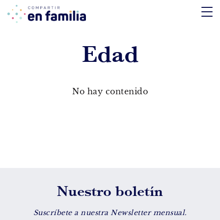
skip
to
content
Edad
TEMÁTICA
Emociones
No hay contenido
Aprendizaje
Tecnología
Vida Sana
EDAD
Nuestro boletín
De 0 a 3 años
De 4 a 7 años
Suscríbete a nuestra Newsletter mensual.