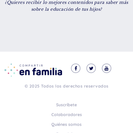
¿Quieres recibir lo mejores contenidos para saber más
De 8 a 12 años
sobre la educación de tus hijos?
+ de 13 años
TIPO DE CONTENIDO
Vídeos
Artículos
Familytips
Familypodcast
© 2025 Todos los derechos reservados
En primera persona
Suscríbete
Colaboradores
Quiénes somos