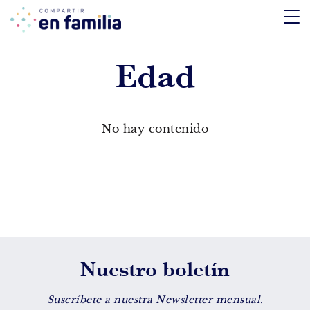
skip
to
content
Edad
TEMÁTICA
Emociones
No hay contenido
Aprendizaje
Tecnología
Vida Sana
EDAD
Nuestro boletín
De 0 a 3 años
De 4 a 7 años
Suscríbete a nuestra Newsletter mensual.