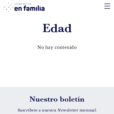
skip
to
content
Edad
TEMÁTICA
Emociones
No hay contenido
Aprendizaje
Tecnología
Vida Sana
EDAD
Nuestro boletín
De 0 a 3 años
De 4 a 7 años
Suscríbete a nuestra Newsletter mensual.