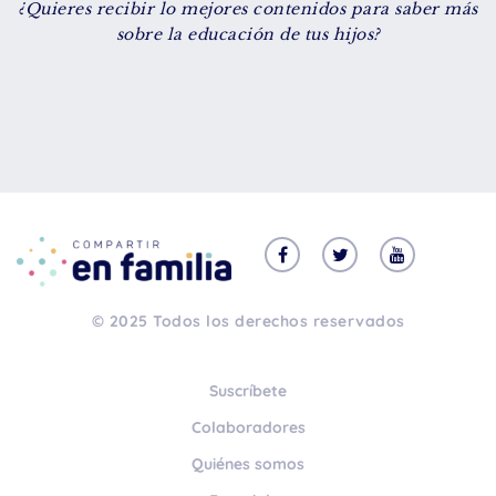
¿Quieres recibir lo mejores contenidos para saber más
De 8 a 12 años
sobre la educación de tus hijos?
+ de 13 años
TIPO DE CONTENIDO
Vídeos
Artículos
Familytips
Familypodcast
© 2025 Todos los derechos reservados
En primera persona
Suscríbete
Colaboradores
Quiénes somos