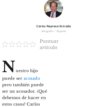
De 8 a 12 años
+ de 13 años
Carlos Represa Estrada
TIPO DE CONTENIDO
Abogado / España
Puntuar
Vídeos
artículo
Artículos
N
Familytips
Familypodcast
uestro hijo
En primera persona
puede ser
acosado
pero también puede
ser un acosador. ¿Qué
debemos de hacer en
estos casos? Carlos