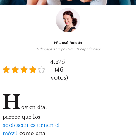
De 8 a 12 años
+ de 13 años
TIPO DE CONTENIDO
Mª José Roldán
Pedagoga Terapéutica/Psicopedagoga
Vídeos
4.2/5
Artículos
- (46
Familytips
votos)
Familypodcast
H
En primera persona
oy en día,
parece que los
adolescentes tienen el
móvil
como una